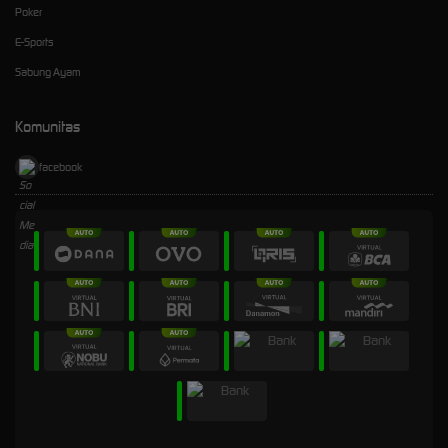
Poker
E-Sports
Sabung Ayam
Komunitas
facebook