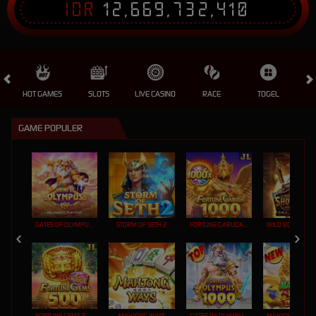
IDR
12,669,732,410
HOT GAMES
SLOTS
LIVE CASINO
RACE
TOGEL
OL
GAME POPULER
GATES OF OLYMPUS POP
STORM OF SETH 2
FORTUNE GARUDA 1000
FORTUNE GEMS 500
MAHJONG WAYS
GATES OF OLYMPUS 1000