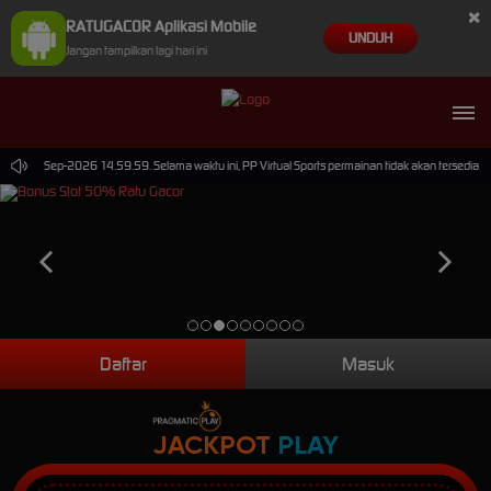
×
RATUGACOR Aplikasi Mobile
UNDUH
Jangan tampilkan lagi hari ini
mpai 30-Sep-2026 14.59.59. Selama waktu ini, PP Virtual Sports permainan tidak akan tersedia
Daftar
Masuk
JACKPOT
PLAY