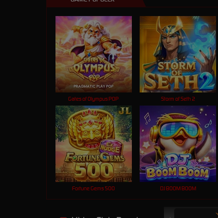
Gates of Olympus POP
Storm of Seth 2
Fortune Gems 500
DJ BOOM BOOM