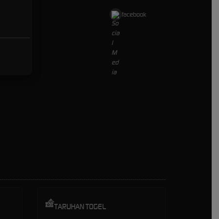
r Official
facebook
313027364
TARUHAN TOGEL