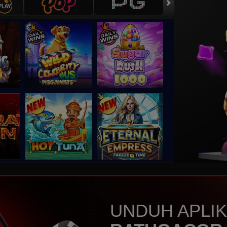
UNDUH APLIK