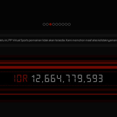
P Virtual Sports permainan tidak akan tersedia. Kami memohon maaf atas ketidaknyamanan yang
IDR
12,664,778,870