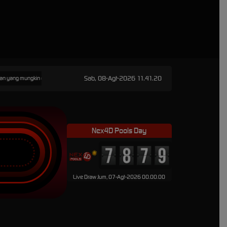
Sab, 08-Agt-2026 11.41.20
 mungkin ditimbulkan.
Pemeliharaan Terjadwal: MarbleX pada 31-Jul-2026 dari 00.00.00 sam
Nex4D Pools Day
Live Draw Jum, 07-Agt-2026 00.00.00