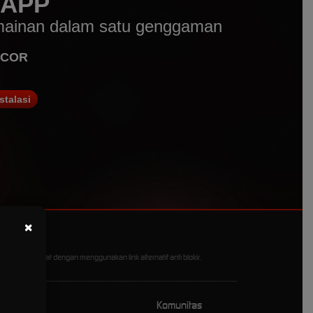
 APP
rmainan dalam satu genggaman
ACOR
stalasi
×
n akses cepat dengan menggunakan link alternatif anti blokir.
Komunitas