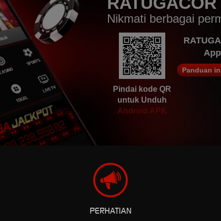
RATUGACOR
Nikmati berbagai pe
RATUG
App
Panduan in
Pindai kode QR
untuk Unduh
Android APK
Gacor Resmi Terbaru Gampang Menang
d aplikasi yang menjadi rekomendasi tempat bermain slot88 gacor dengan tampilan responsif ringa
PERHATIAN
Kategori
Dukungan