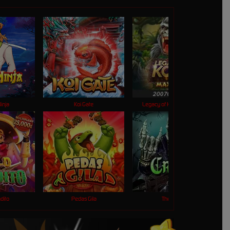
inja
Koi Gate
Legacy of Kong Maxways
dito
Pedas Gila
The Crypt