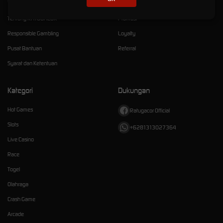
Tentang RATUGACOR
Promosi
Responsible Gambling
Loyalty
Pusat Bantuan
Referral
Syarat dan Ketentuan
Kategori
Dukungan
Hot Games
Ratugacor Official
Slots
+6281313027364
Live Casino
Race
Togel
Olahraga
Crash Game
Arcade