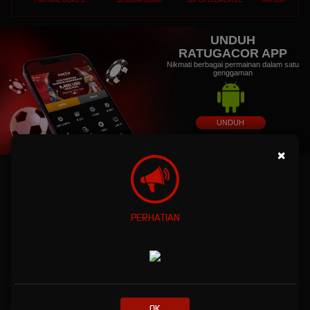
UNDUH
RATUGACOR APP
Nikmati berbagai permainan dalam satu
genggaman
UNDUH
PANDUAN INSTALASI
×
RATUGACOR: Aplikasi Rekomendasi Main Slot88 Gacor
Resmi Terbaru Gampang Menang
PERHATIAN
RATUGACOR
menjadi sebuah platform terpilih yang menyediakan link download aplikasi
yang menjadi rekomendasi tempat bermain slot88 gacor dengan tampilan responsif ringan
akses cepat dengan menggunakan link alternatif anti blokir.
OK
Kebijaksanaan
Platform