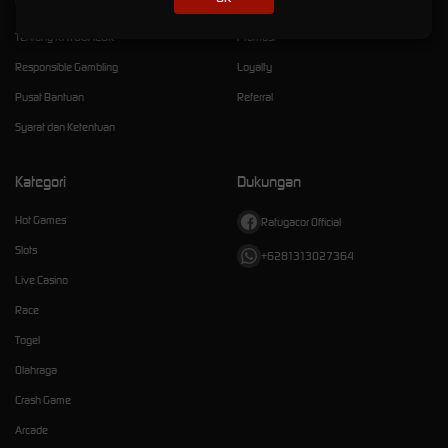
Tentang RATUGACOR
Promosi
Responsible Gambling
Loyalty
Pusat Bantuan
Referral
Syarat dan Ketentuan
Kategori
Dukungan
Hot Games
Ratugacor Official
Slots
+6281313027364
Live Casino
Race
Togel
Olahraga
Crash Game
Arcade