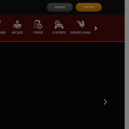
MASUK
DAFTAR
GAME
ARCADE
POKER
E-SPORTS
SABUNG AYAM
PROMOSI