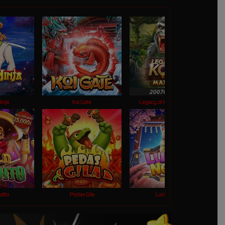
inja
Koi Gate
Legacy of Kong Maxways
dito
Pedas Gila
Lucky Neko