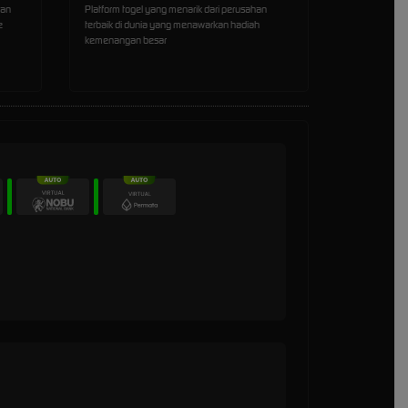
aan
Platform togel yang menarik dari perusahan
e
terbaik di dunia yang menawarkan hadiah
kemenangan besar