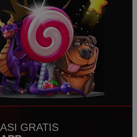
ASI GRATIS