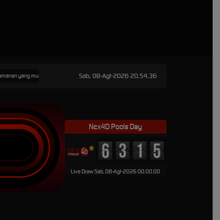
Sab, 08-Agt-2026 20.54.36
yang mungkin ditimbulkan.
Pemeliharaan Terjadwal: MarbleX pada 31-Jul-2026 dari 00.00.00
Nex4D Pools Day
Live Draw Sab, 08-Agt-2026 00.00.00