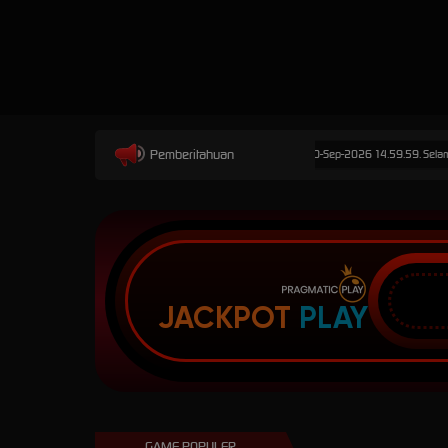
Pemberitahuan
PP Virtual Sports pada 30-Jun-2026 dari 14.59.59 sampai 30-Sep-2026 14.59.59. Selama waktu i
JACKPOT
PLAY
GAME POPULER