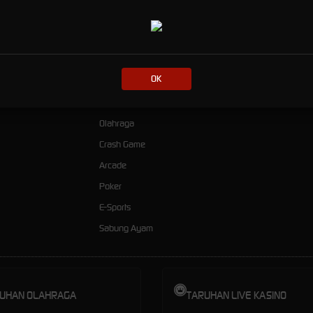
Hot Games
Ratugaco
Slots
+6281
Live Casino
OK
Race
Togel
Olahraga
Crash Game
Arcade
Poker
E-Sports
Sabung Ayam
UHAN OLAHRAGA
TARUHAN LIVE KASINO