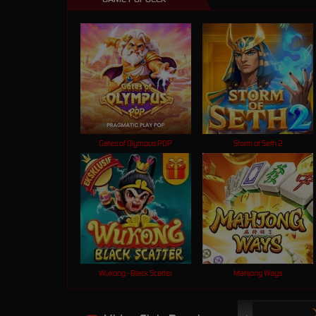
Gates of Olympus POP
Storm of Seth 2
Wukong - Black Scatter
Mahjong Ways