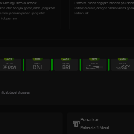
k Gaming Platform Terbaik
Platform Pilihan bagi perusahaan-perusah
an lebih banyak game, odds yang lebih
terbaik di dunia, dengan pilihan variasi gam
an menyediakan pilihan yang lebih
terbanyak
ntuk pemain.
 tidak dapat diproses
Penarikan
Rata-rata 5 Menit