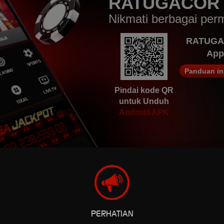
RATUGACOR
Nikmati berbagai pe
RATUG
App
Panduan in
Pindai kode QR
untuk Unduh
Android APK
Gacor Resmi Terbaru Gampang Menang
d aplikasi yang menjadi rekomendasi tempat bermain slot88 gacor dengan tampilan responsif ringa
PERHATIAN
Kategori
Dukungan