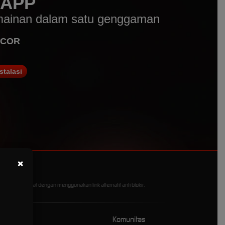
 APP
rmainan dalam satu genggaman
ACOR
stalasi
×
n akses cepat dengan menggunakan link alternatif anti blokir.
Komunitas